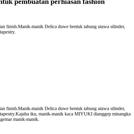
untuk pembuatan perhiasan fashion
n finish.Manik-manik Delica duwe bentuk tabung utawa silinder,
tapestry.
n finish.Manik-manik Delica duwe bentuk tabung utawa silinder,
nun tapestry.Kajaba iku, manik-manik kaca MIYUKI dianggep minangka
nggemar manik-manik.