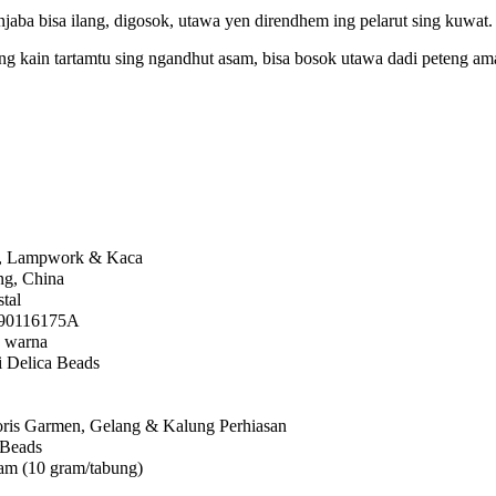
njaba bisa ilang, digosok, utawa yen direndhem ing pelarut sing kuwat.
e ing kain tartamtu sing ngandhut asam, bisa bosok utawa dadi peteng
l, Lampwork & Kaca
ng, China
stal
90116175A
n warna
 Delica Beads
ris Garmen, Gelang & Kalung Perhiasan
 Beads
am (10 gram/tabung)