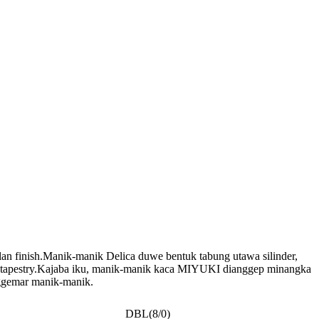
n finish.Manik-manik Delica duwe bentuk tabung utawa silinder,
nun tapestry.Kajaba iku, manik-manik kaca MIYUKI dianggep minangka
nggemar manik-manik.
DBL(8/0)