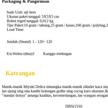
Packaging & Pangiriman
Sade Unit: siji item
Ukuran paket tunggal: 5X5X5 cm
Bobot reged tunggal: 0,012 kg
Tipe Paket:
10 gram / tabung,
25 gram / kasus,
100 gram / polybag,
2
Lead Time:
Jumlah (Strand)
1 - 120
> 120
Est.Wektu (dina)
3
Kanggo rembugan
Katrangan
Manik-manik Miyuki Delica minangka manik-manik silinder kaca sing
lan ujung sing rata kanthi bolongan gedhe sing cocog karo ukurane.
"standar donya" amarga kualitas, kecemerlangan, lan wangun serag
DBS(15/0)