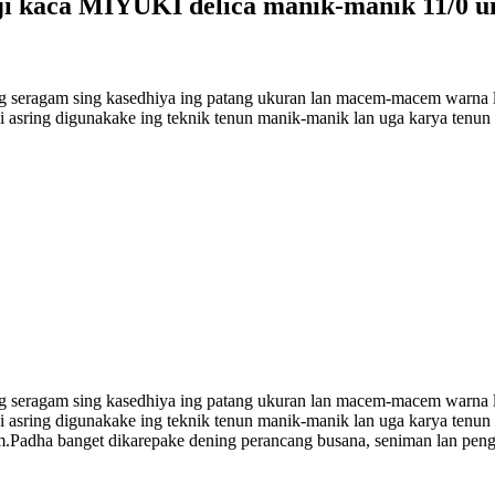
biji kaca MIYUKI delica manik-manik 11/0 
 seragam sing kasedhiya ing patang ukuran lan macem-macem warna la
i asring digunakake ing teknik tenun manik-manik lan uga karya tenun 
 seragam sing kasedhiya ing patang ukuran lan macem-macem warna la
Iki asring digunakake ing teknik tenun manik-manik lan uga karya te
am.Padha banget dikarepake dening perancang busana, seniman lan pe