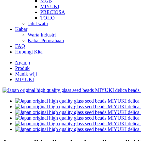
MGB
MIYUKI
PRECIOSA
TOHO
Jahit watu
Kabar
Warta Industri
Kabar Perusahaan
FAQ
Hubungi Kita
Ngarep
Produk
Manik wiji
MIYUKI