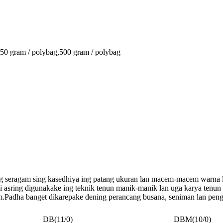
50 gram / polybag,
500 gram / polybag
 seragam sing kasedhiya ing patang ukuran lan macem-macem warna la
Iki asring digunakake ing teknik tenun manik-manik lan uga karya te
am.Padha banget dikarepake dening perancang busana, seniman lan pe
DB(11/0)
DBM(10/0)