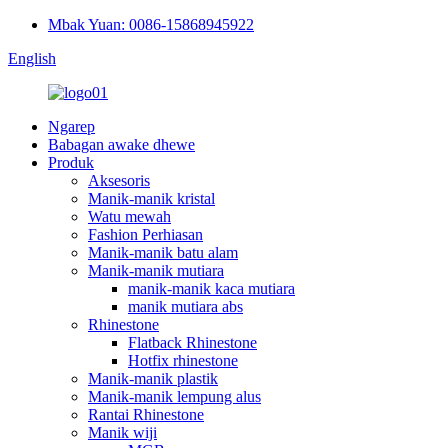
Mbak Yuan: 0086-15868945922
English
Ngarep
Babagan awake dhewe
Produk
Aksesoris
Manik-manik kristal
Watu mewah
Fashion Perhiasan
Manik-manik batu alam
Manik-manik mutiara
manik-manik kaca mutiara
manik mutiara abs
Rhinestone
Flatback Rhinestone
Hotfix rhinestone
Manik-manik plastik
Manik-manik lempung alus
Rantai Rhinestone
Manik wiji