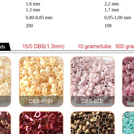
1,6 mm
2,2 mm
1,3 mm
1,7 mm
0,80-0,85 mm
0,95-1,00 mm
200
108