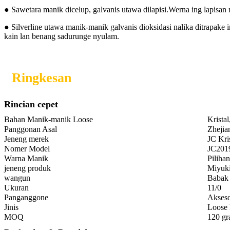
● Sawetara manik dicelup, galvanis utawa dilapisi.Werna ing lapisan 
● Silverline utawa manik-manik galvanis dioksidasi nalika ditrapak
kain lan benang sadurunge nyulam.
Ringkesan
Rincian cepet
Bahan Manik-manik Loose
Krista
Panggonan Asal
Zhejia
Jeneng merek
JC Kri
Nomer Model
JC201
Warna Manik
Piliha
jeneng produk
Miyuki
wangun
Babak
Ukuran
11/0
Panganggone
Akseso
Jinis
Loose
MOQ
120 gr